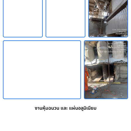
งานหุ้มฉนวน และ แผ่นอลูมิเนียม