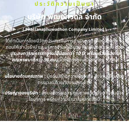
ประวัติความเป็นมา
บริษัท พัฒนภูวดล จำกัด
( Phattanaphuwadhon Company Limited )
ได้ดำเนินการโดยมีวัตถุประสงค์ในการดำเนินธุรกิจคือรับติดตั้ง รื้อ
ถอนให้เช่านั่งร้าน และบริการงานหุ้มฉนวน หุ้มแผ่นอลูมิเนียม
ด้วย
ประสบการณ์การทำงานไม่น้อยกว่า 10 ปี พร้อมด้วยทีมงาน
คุณภาพมากกว่า 50 คน
(โดยมีแรงงานเป็นคนไทย 99 %)
นโยบายด้านคุณภาพ :
มุ่งมั่นสร้างความพึงพอใจ ส่งงานเรียบร้อย
ตรงเวลา ด้วยทีมงานคุณภาพ
ปรัชญาของบริษัท :
ส่งมอบตรงเวลา คุณภาพเต็มเยี่ยม เปี่ยมด้วย
ใจบริการ พร้อมความชำนาญหลายสิบปี