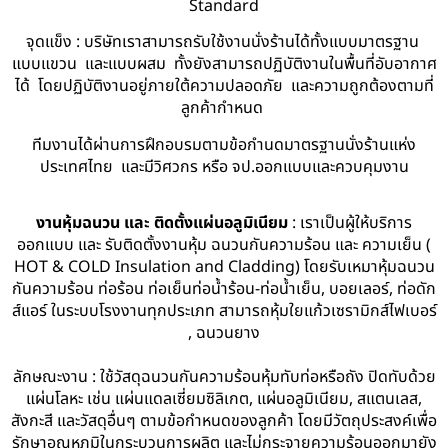
Standard
จุดแข็ง : บริษัทเราสามารถรับใช้งานนั่งร้านได้ทั้งแบบมาตรฐาน
แบบแขวน และแบบผสม ทั้งยังสามารถปฏิบัติงานในพื้นที่อับอากาศ
ได้ โดยปฏิบัติงานอยู่ภายใต้ความปลอดภัย และความถูกต้องตามที่
ลูกค้ากำหนด
ทีมงานได้ผ่านการฝึกอบรมตามข้อกำนดมาตรฐานนั่งร้านแห่ง
ประเทศไทย และมีวิศวกร หรือ จป.ออกแบบและควบคุมงาน
งานหุ้มฉนวน และ ติดตั้งแผ่นอลูมิเนียม
: เราเป็นผู้ให้บริการ
ออกแบบ และ รับติดตั้งงานหุ้ม ฉนวนกันความร้อน และ ความเย็น (
HOT & COLD Insulation and Cladding) โดยรับเหมาหุ้มฉนวน
กันความร้อน ท่อร้อน ท่อเย็นท่อน้ำร้อน-ท่อน้ำเย็น, บอยเลอร์, ท่อดัก
ส์แอร์ ในระบบโรงงานทุกประเภท สามารถหุ้มใยแก้วเซรามิกส์ไฟเบอร์
, ฉนวนยาง
ลักษณะงาน : ใช้วัสดุฉนวนกันความร้อนหุ้มทับท่อหรือถัง ปิดทับด้วย
แผ่นโลหะ เช่น แผ่นแดลเซี่ยมซิลิเกต, แผ่นอลูมิเนียม, สแตนเลส,
สังกะสี และวัสดุอื่นๆ ตามข้อกำหนดของลูกค้า โดยมีวัตถุประสงค์เพื่อ
รักษาอุณหภูมิในกระบวนการผลิต และไม่กระจายความร้อนออกมายัง