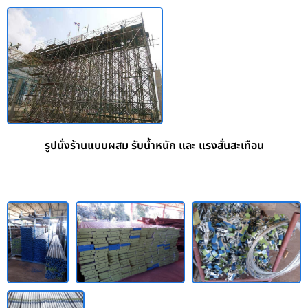
รูปนั่งร้านแบบผสม รับน้ำหนัก และ แรงสั่นสะเทือน