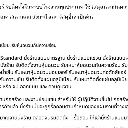
ส์แอร์ รับติดตั้งในระบบโรงงานทุกประเภท ใช้วัสดุฉนวนกันความ
ิเกต สแตนเลส สังกะสี และ วัสดุอื่นๆเป็นต้น
,
ิเนียม
รับหุ้มฉนวนกันความร้อน
น BS-Standard นั่งร้านแบบมาตรฐาน นั่งร้านแบบแขวน นั่งร้านแบบผสม 
บนั่งร้าน รับติดตั้งงานหุ้มฉนวน รับเหมาหุ้มฉนวนกันความร้อน ร
อน้ำเย็น รับเหมาหุ้มฉนวนบอยเลอร์ รับเหมาหุ้มฉนวนท่อดักส์แอร
ความเย็น รับติดตั้งแผ่นอลูมิเนียม รับเหมาติดตั้งแผ่นอลูมิเ
กร หรือ จป.ออกแบบ และ ควบคุมงาน
ในงานก่อสร้าง และงานซ่อมแซม สำหรับให้ ผู้ปฏิบัติงานขึ้นไป ก่อส
ภารกิจแล้ว นั่งร้านนั้นจะถูกรื้อถอนตามกำหนดของแผนงานที่วางเ
าณงานนั่งร้าน ตลอดจนรับติดตั้ง – รื้อถอน ให้เช่านั่งร้านแ