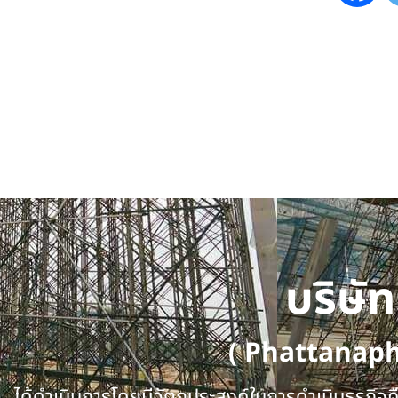
บริษั
( Phattanap
ได้ดำเนินการโดยมีวัตถุประสงค์ในการดำเนินธุรกิจคือ