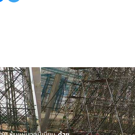
นวน หุ้มแผ่นอลูมิเนียม
ด้วย