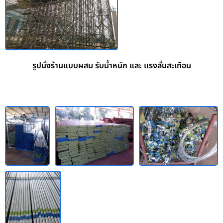
รูปนั่งร้านแบบผสม รับน้ำหนัก และ แรงสั่นสะเทือน