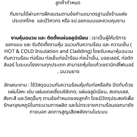
ลูกค้ากำหนด
ทีมงานได้ผ่านการฝึกอบรมตามข้อกำนดมาตรฐานนั่งร้านแห่ง
ประเทศไทย และมีวิศวกร หรือ จป.ออกแบบและควบคุมงาน
งานหุ้มฉนวน และ ติดตั้งแผ่นอลูมิเนียม
: เราเป็นผู้ให้บริการ
ออกแบบ และ รับติดตั้งงานหุ้ม ฉนวนกันความร้อน และ ความเย็น (
HOT & COLD Insulation and Cladding) โดยรับเหมาหุ้มฉนวน
กันความร้อน ท่อร้อน ท่อเย็นท่อน้ำร้อน-ท่อน้ำเย็น, บอยเลอร์, ท่อดัก
ส์แอร์ ในระบบโรงงานทุกประเภท สามารถหุ้มใยแก้วเซรามิกส์ไฟเบอร์
, ฉนวนยาง
ลักษณะงาน : ใช้วัสดุฉนวนกันความร้อนหุ้มทับท่อหรือถัง ปิดทับด้วย
แผ่นโลหะ เช่น แผ่นแดลเซี่ยมซิลิเกต, แผ่นอลูมิเนียม, สแตนเลส,
สังกะสี และวัสดุอื่นๆ ตามข้อกำหนดของลูกค้า โดยมีวัตถุประสงค์เพื่อ
รักษาอุณหภูมิในกระบวนการผลิต และไม่กระจายความร้อนออกมายัง
ภายนอก ลดการสูญเสียพลังงานในระบบ