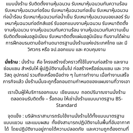
แบบนั่งร้าน รับติดตั้งงานหุ้มฉนวน รับเหมาหุ้มฉนวนกันความร้อน
รับเหมาหุ้มฉนวนท่อร้อน รับเหมาหุ้มฉนวนท่อเย็น รับเหมาหุ้มฉนวน
ท่อน้ำร้อน รับเหมาหุ้มฉนวนท่อน้ำเย็น รับเหมาหุ้มฉนวนบอยเลอร์ รับ
เหมาหุ้มฉนวนท่อดักส์แอร์ รับออกแบบงานหุ้มฉนวน รับเหมาติดตั้ง
งานหุ้มฉนวน งานหุ้มฉนวนกันความร้อน งานหุ้มฉนวนกันความเย็น
รับติดตั้งแผ่นอลูมิเนียม รับเหมาติดตั้งแผ่นอลูมิเนียม ทีมงานได้ผ่าน
การฝึกอบรมตามข้อกำนดมาตรฐานนั่งร้านแห่งประเทศไทย และ มี
วิศวกร หรือ จป.ออกแบบ และ ควบคุมงาน
นั่งร้าน
: นั่งร้าน คือ โครงสร้างชั่วคราวที่ใช้ในงานก่อสร้าง และงาน
ซ่อมแซม สำหรับให้ ผู้ปฏิบัติงานขึ้นไป ก่อสร้างหรือซ่อมแซม และ วาง
วัสดุ อุปกรณ์ รวมถึงเครื่องมือต่าง ๆ ในการทำงาน เมื่อทำงานเสร็จ
ภารกิจแล้ว นั่งร้านนั้นจะถูกรื้อถอนตามกำหนดของแผนงานที่วางเอา
เราเป็นผู้ให้บริการออกแบบ เขียนแบบ ถอดปริมาณงานนั่งร้าน
ตลอดจนรับติดตั้ง – รื้อถอน ให้เช่านั่งร้านแบบมาตรฐาน BS-
Standard
จุดแข็ง : บริษัทเราสามารถรับใช้งานนั่งร้านได้ทั้งแบบมาตรฐาน
แบบแขวน และแบบผสม ทั้งยังสามารถปฏิบัติงานในพื้นที่อับอากาศ
ได้ โดยปฏิบัติงานอยู่ภายใต้ความปลอดภัย และความถูกต้องตามที่