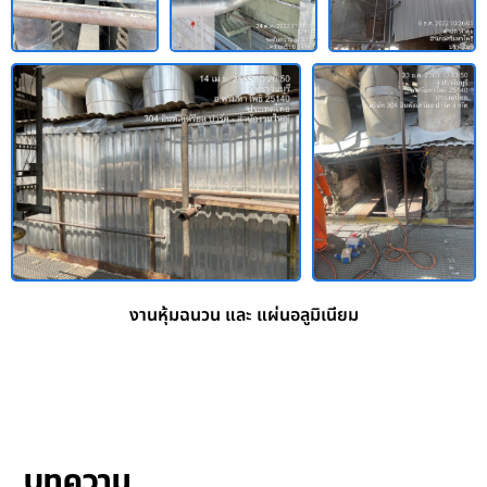
งานหุ้มฉนวน และ แผ่นอลูมิเนียม
บทความ