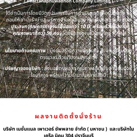
( Phattanaphuwadhon Company Limited )
ได้ดำเนินการโดยมีวัตถุประสงค์ในการดำเนินธุรกิจคือรับติดตั้ง รื้อ
ถอนให้เช่านั่งร้าน และบริการงานหุ้มฉนวน หุ้มแผ่นอลูมิเนียม
ด้วย
ประสบการณ์การทำงานไม่น้อยกว่า 10 ปี พร้อมด้วยทีมงาน
คุณภาพมากกว่า 50 คน
(โดยมีแรงงานเป็นคนไทย 99 %)
นโยบายด้านคุณภาพ :
มุ่งมั่นสร้างความพึงพอใจ ส่งงานเรียบร้อย
ตรงเวลา ด้วยทีมงานคุณภาพ
ปรัชญาของบริษัท :
ส่งมอบตรงเวลา คุณภาพเต็มเยี่ยม เปี่ยมด้วย
ใจบริการ พร้อมความชำนาญหลายสิบปี
ผลงานติดตั้งนั่งร้าน
บริษัท เนชั่นแนล เพาเวอร์ ซัพพลาย จำกัด ( มหาชน ) และบริษัทใน
เครือ นิคม 304 ปราจีนบุรี