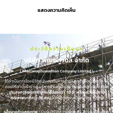
แสดงความคิดเห็น
ประวัติความเป็นมา
บริษัท พัฒนภูวดล จำกัด
( Phattanaphuwadhon Company Limited )
ได้ดำเนินการโดยมีวัตถุประสงค์ในการดำเนินธุรกิจคือรับติดตั้ง รื้อ
ถอนให้เช่านั่งร้าน และบริการงานหุ้มฉนวน หุ้มแผ่นอลูมิเนียม
ด้วย
ประสบการณ์การทำงานไม่น้อยกว่า 10 ปี พร้อมด้วยทีมงาน
คุณภาพมากกว่า 50 คน
(โดยมีแรงงานเป็นคนไทย 99 %)
นโยบายด้านคุณภาพ :
มุ่งมั่นสร้างความพึงพอใจ ส่งงานเรียบร้อย