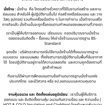
นั่งร้าน
: นั่งร้าน คือ โครงสร้างชั่วคราวที่ใช้ในงานก่อสร้าง และงาน
ซ่อมแซม สำหรับให้ ผู้ปฏิบัติงานขึ้นไป ก่อสร้างหรือซ่อมแซม และ วาง
วัสดุ อุปกรณ์ รวมถึงเครื่องมือต่าง ๆ ในการทำงาน เมื่อทำงานเสร็จ
ภารกิจแล้ว นั่งร้านนั้นจะถูกรื้อถอนตามกำหนดของแผนงานที่วางเอา
เราเป็นผู้ให้บริการออกแบบ เขียนแบบ ถอดปริมาณงานนั่งร้าน
ตลอดจนรับติดตั้ง – รื้อถอน ให้เช่านั่งร้านแบบมาตรฐาน BS-
Standard
จุดแข็ง : บริษัทเราสามารถรับใช้งานนั่งร้านได้ทั้งแบบมาตรฐาน
แบบแขวน และแบบผสม ทั้งยังสามารถปฏิบัติงานในพื้นที่อับอากาศ
ได้ โดยปฏิบัติงานอยู่ภายใต้ความปลอดภัย และความถูกต้องตามที่
ลูกค้ากำหนด
ทีมงานได้ผ่านการฝึกอบรมตามข้อกำนดมาตรฐานนั่งร้านแห่ง
ประเทศไทย และมีวิศวกร หรือ จป.ออกแบบและควบคุมงาน
งานหุ้มฉนวน และ ติดตั้งแผ่นอลูมิเนียม
: เราเป็นผู้ให้บริการ
ออกแบบ และ รับติดตั้งงานหุ้ม ฉนวนกันความร้อน และ ความเย็น (
HOT & COLD Insulation and Cladding) โดยรับเหมาหุ้มฉนวน