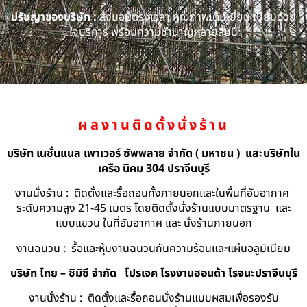
ปรัชญาของบริษัท :
ส่งมอบตรงเวลา คุณภาพเต็มเยี่ยม เปี่ยมด้วย
ใจบริการ พร้อมความชำนาญหลายสิบปี
ผลงานติดตั้งนั่งร้าน
บริษัท เนชั่นแนล เพาเวอร์ ซัพพลาย จำกัด ( มหาชน ) และบริษัทใน
เครือ นิคม 304 ปราจีนบุรี
งานนั่งร้าน : ติดตั้งและรื้อถอนทั้งภายนอกและในพื้นที่อับอากาศ
ระดับความสูง 21-45 เมตร โดยติดตั้งนั่งร้านแบบมาตรฐาน และ
แบบแขวน ในที่อับอากาศ และ นั่งร้านภายนอก
งานฉนวน : รื้อและหุ้มงานฉนวนกันความร้อนและแผ่นอลูมิเนียม
บริษัท ไทย – ชิมิซึ จำกัด
โปรเจค โรงงานฮอนด้า โรจนะปราจีนบุรี
งานนั่งร้าน : ติดตั้งและรื้อถอนนั่งร้านแบบผสมเพื่อรองรับ