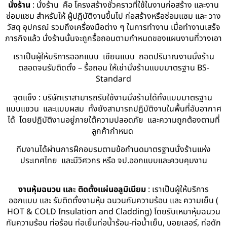
นั่งร้าน
: นั่งร้าน คือ โครงสร้างชั่วคราวที่ใช้ในงานก่อสร้าง และงาน
ซ่อมแซม สำหรับให้ ผู้ปฏิบัติงานขึ้นไป ก่อสร้างหรือซ่อมแซม และ วาง
วัสดุ อุปกรณ์ รวมถึงเครื่องมือต่าง ๆ ในการทำงาน เมื่อทำงานเสร็จ
ภารกิจแล้ว นั่งร้านนั้นจะถูกรื้อถอนตามกำหนดของแผนงานที่วางเอา
เราเป็นผู้ให้บริการออกแบบ เขียนแบบ ถอดปริมาณงานนั่งร้าน
ตลอดจนรับติดตั้ง – รื้อถอน ให้เช่านั่งร้านแบบมาตรฐาน BS-
Standard
จุดแข็ง : บริษัทเราสามารถรับใช้งานนั่งร้านได้ทั้งแบบมาตรฐาน
แบบแขวน และแบบผสม ทั้งยังสามารถปฏิบัติงานในพื้นที่อับอากาศ
ได้ โดยปฏิบัติงานอยู่ภายใต้ความปลอดภัย และความถูกต้องตามที่
ลูกค้ากำหนด
ทีมงานได้ผ่านการฝึกอบรมตามข้อกำนดมาตรฐานนั่งร้านแห่ง
ประเทศไทย และมีวิศวกร หรือ จป.ออกแบบและควบคุมงาน
งานหุ้มฉนวน และ ติดตั้งแผ่นอลูมิเนียม
: เราเป็นผู้ให้บริการ
ออกแบบ และ รับติดตั้งงานหุ้ม ฉนวนกันความร้อน และ ความเย็น (
HOT & COLD Insulation and Cladding) โดยรับเหมาหุ้มฉนวน
กันความร้อน ท่อร้อน ท่อเย็นท่อน้ำร้อน-ท่อน้ำเย็น, บอยเลอร์, ท่อดัก