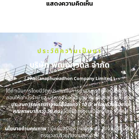
แสดงความคิดเห็น
ประวัติความเป็นมา
บริษัท พัฒนภูวดล จำกัด
( Phattanaphuwadhon Company Limited )
ได้ดำเนินการโดยมีวัตถุประสงค์ในการดำเนินธุรกิจคือรับติดตั้ง รื้อ
ถอนให้เช่านั่งร้าน และบริการงานหุ้มฉนวน หุ้มแผ่นอลูมิเนียม
ด้วย
ประสบการณ์การทำงานไม่น้อยกว่า 10 ปี พร้อมด้วยทีมงาน
คุณภาพมากกว่า 50 คน
(โดยมีแรงงานเป็นคนไทย 99 %)
นโยบายด้านคุณภาพ :
มุ่งมั่นสร้างความพึงพอใจ ส่งงานเรียบร้อย
ตรงเวลา ด้วยทีมงานคุณภาพ