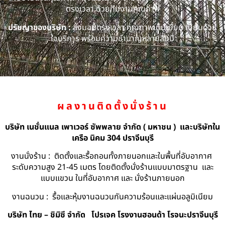
ตรงเวลา ด้วยทีมงานคุณภาพ
ปรัชญาของบริษัท :
ส่งมอบตรงเวลา คุณภาพเต็มเยี่ยม เปี่ยมด้วย
ใจบริการ พร้อมความชำนาญหลายสิบปี
ผลงานติดตั้งนั่งร้าน
บริษัท เนชั่นแนล เพาเวอร์ ซัพพลาย จำกัด ( มหาชน ) และบริษัทใน
เครือ นิคม 304 ปราจีนบุรี
งานนั่งร้าน : ติดตั้งและรื้อถอนทั้งภายนอกและในพื้นที่อับอากาศ
ระดับความสูง 21-45 เมตร โดยติดตั้งนั่งร้านแบบมาตรฐาน และ
แบบแขวน ในที่อับอากาศ และ นั่งร้านภายนอก
งานฉนวน : รื้อและหุ้มงานฉนวนกันความร้อนและแผ่นอลูมิเนียม
บริษัท ไทย – ชิมิซึ จำกัด
โปรเจค โรงงานฮอนด้า โรจนะปราจีนบุรี