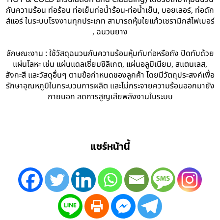
กันความร้อน ท่อร้อน ท่อเย็นท่อน้ำร้อน-ท่อน้ำเย็น, บอยเลอร์, ท่อดัก
ส์แอร์ ในระบบโรงงานทุกประเภท สามารถหุ้มใยแก้วเซรามิกส์ไฟเบอร์
, ฉนวนยาง
ลักษณะงาน : ใช้วัสดุฉนวนกันความร้อนหุ้มทับท่อหรือถัง ปิดทับด้วย
แผ่นโลหะ เช่น แผ่นแดลเซี่ยมซิลิเกต, แผ่นอลูมิเนียม, สแตนเลส,
สังกะสี และวัสดุอื่นๆ ตามข้อกำหนดของลูกค้า โดยมีวัตถุประสงค์เพื่อ
รักษาอุณหภูมิในกระบวนการผลิต และไม่กระจายความร้อนออกมายัง
ภายนอก ลดการสูญเสียพลังงานในระบบ
แชร์หน้านี้