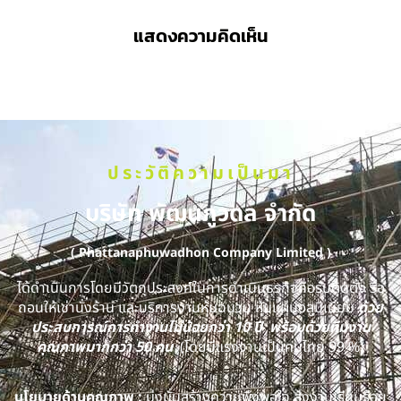
แสดงความคิดเห็น
ประวัติความเป็นมา
บริษัท พัฒนภูวดล จำกัด
( Phattanaphuwadhon Company Limited )
ได้ดำเนินการโดยมีวัตถุประสงค์ในการดำเนินธุรกิจคือรับติดตั้ง รื้อ
ถอนให้เช่านั่งร้าน และบริการงานหุ้มฉนวน หุ้มแผ่นอลูมิเนียม
ด้วย
ประสบการณ์การทำงานไม่น้อยกว่า 10 ปี พร้อมด้วยทีมงาน
คุณภาพมากกว่า 50 คน
(โดยมีแรงงานเป็นคนไทย 99 %)
นโยบายด้านคุณภาพ :
มุ่งมั่นสร้างความพึงพอใจ ส่งงานเรียบร้อย