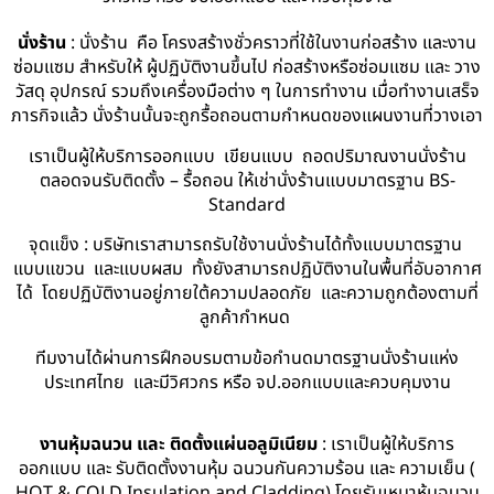
นั่งร้าน
: นั่งร้าน คือ โครงสร้างชั่วคราวที่ใช้ในงานก่อสร้าง และงาน
ซ่อมแซม สำหรับให้ ผู้ปฏิบัติงานขึ้นไป ก่อสร้างหรือซ่อมแซม และ วาง
วัสดุ อุปกรณ์ รวมถึงเครื่องมือต่าง ๆ ในการทำงาน เมื่อทำงานเสร็จ
ภารกิจแล้ว นั่งร้านนั้นจะถูกรื้อถอนตามกำหนดของแผนงานที่วางเอา
เราเป็นผู้ให้บริการออกแบบ เขียนแบบ ถอดปริมาณงานนั่งร้าน
ตลอดจนรับติดตั้ง – รื้อถอน ให้เช่านั่งร้านแบบมาตรฐาน BS-
Standard
จุดแข็ง : บริษัทเราสามารถรับใช้งานนั่งร้านได้ทั้งแบบมาตรฐาน
แบบแขวน และแบบผสม ทั้งยังสามารถปฏิบัติงานในพื้นที่อับอากาศ
ได้ โดยปฏิบัติงานอยู่ภายใต้ความปลอดภัย และความถูกต้องตามที่
ลูกค้ากำหนด
ทีมงานได้ผ่านการฝึกอบรมตามข้อกำนดมาตรฐานนั่งร้านแห่ง
ประเทศไทย และมีวิศวกร หรือ จป.ออกแบบและควบคุมงาน
งานหุ้มฉนวน และ ติดตั้งแผ่นอลูมิเนียม
: เราเป็นผู้ให้บริการ
ออกแบบ และ รับติดตั้งงานหุ้ม ฉนวนกันความร้อน และ ความเย็น (
HOT & COLD Insulation and Cladding) โดยรับเหมาหุ้มฉนวน