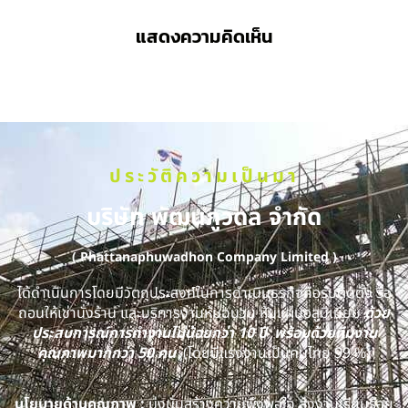
แสดงความคิดเห็น
ประวัติความเป็นมา
บริษัท พัฒนภูวดล จำกัด
( Phattanaphuwadhon Company Limited )
ได้ดำเนินการโดยมีวัตถุประสงค์ในการดำเนินธุรกิจคือรับติดตั้ง รื้อ
ถอนให้เช่านั่งร้าน และบริการงานหุ้มฉนวน หุ้มแผ่นอลูมิเนียม
ด้วย
ประสบการณ์การทำงานไม่น้อยกว่า 10 ปี พร้อมด้วยทีมงาน
คุณภาพมากกว่า 50 คน
(โดยมีแรงงานเป็นคนไทย 99 %)
นโยบายด้านคุณภาพ :
มุ่งมั่นสร้างความพึงพอใจ ส่งงานเรียบร้อย