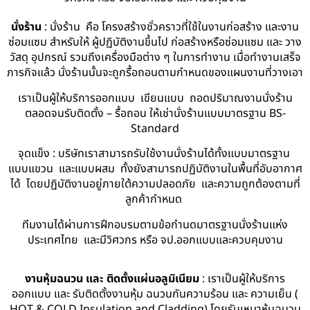
นั่งร้าน
: นั่งร้าน คือ โครงสร้างชั่วคราวที่ใช้ในงานก่อสร้าง และงาน
ซ่อมแซม สำหรับให้ ผู้ปฏิบัติงานขึ้นไป ก่อสร้างหรือซ่อมแซม และ วาง
วัสดุ อุปกรณ์ รวมถึงเครื่องมือต่าง ๆ ในการทำงาน เมื่อทำงานเสร็จ
ภารกิจแล้ว นั่งร้านนั้นจะถูกรื้อถอนตามกำหนดของแผนงานที่วางเอา
เราเป็นผู้ให้บริการออกแบบ เขียนแบบ ถอดปริมาณงานนั่งร้าน
ตลอดจนรับติดตั้ง – รื้อถอน ให้เช่านั่งร้านแบบมาตรฐาน BS-
Standard
จุดแข็ง : บริษัทเราสามารถรับใช้งานนั่งร้านได้ทั้งแบบมาตรฐาน
แบบแขวน และแบบผสม ทั้งยังสามารถปฏิบัติงานในพื้นที่อับอากาศ
ได้ โดยปฏิบัติงานอยู่ภายใต้ความปลอดภัย และความถูกต้องตามที่
ลูกค้ากำหนด
ทีมงานได้ผ่านการฝึกอบรมตามข้อกำนดมาตรฐานนั่งร้านแห่ง
ประเทศไทย และมีวิศวกร หรือ จป.ออกแบบและควบคุมงาน
งานหุ้มฉนวน และ ติดตั้งแผ่นอลูมิเนียม
: เราเป็นผู้ให้บริการ
ออกแบบ และ รับติดตั้งงานหุ้ม ฉนวนกันความร้อน และ ความเย็น (
HOT & COLD Insulation and Cladding) โดยรับเหมาหุ้มฉนวน